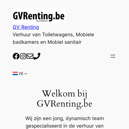
Ga
naar
de
GV Renting
inhoud
Verhuur van Toiletwagens, Mobiele
badkamers en Mobiel sanitair
Facebook
Instagram
Mail
Telefoon
nl
Welkom bij
GVRenting.be
Wij zijn een jong, dynamisch team
gespecialiseerd in de verhuur van