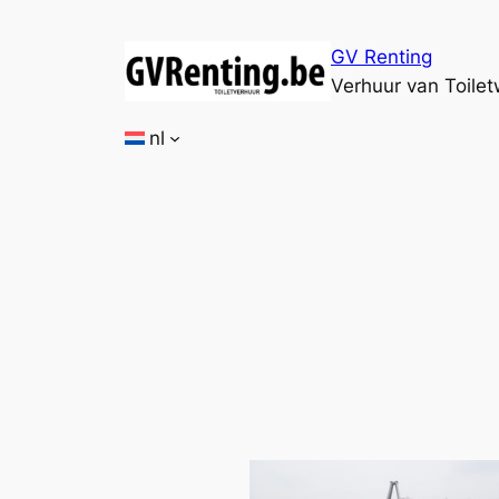
Ga
naar
GV Renting
de
Verhuur van Toile
inhoud
nl