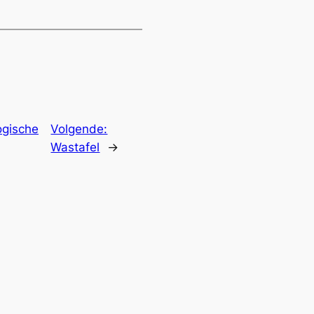
ogische
Volgende:
Wastafel
→