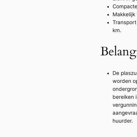
Compacte
Makkelijk
Transport
km.
Belangr
De plaszui
worden op
ondergron
bereiken 
vergunni
aangevra
huurder.