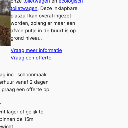
onze
toiletwagen
en
ecologisch
toiletwagen
. Deze inklapbare
plaszuil kan overal ingezet
worden, zolang er maar een
afvoerputje in de buurt is op
grond niveau.
Vraag meer informatie
Vraag een offerte
ag incl. schoonmaak
erhuur vanaf 2 dagen
 graag een offerte op
r
nt lager of gelijk te
 binnen de 15m
ewicht