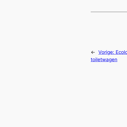
←
Vorige:
Ecol
toiletwagen